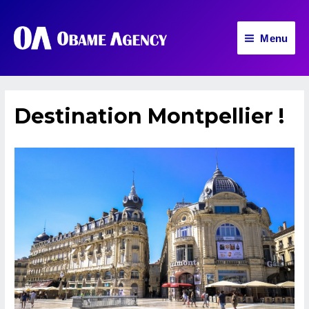
Aller
au
Menu
contenu
Main
Menu
Destination Montpellier !